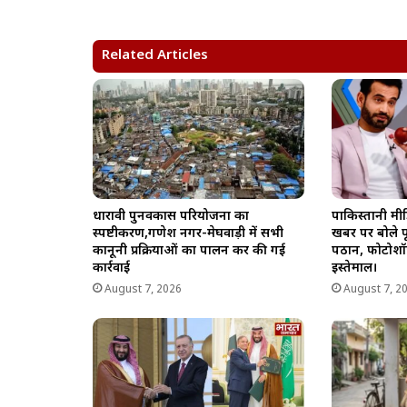
s
b
g
L
e
A
o
r
i
Related Articles
p
o
a
n
p
k
m
k
धारावी पुनर्विकास परियोजना का
पाकिस्तानी मीड
स्पष्टीकरण,गणेश नगर-मेघवाड़ी में सभी
खबर पर बोले पू
कानूनी प्रक्रियाओं का पालन कर की गई
पठान, फोटोशॉ
कार्रवाई
इस्तेमाल।
August 7, 2026
August 7, 2