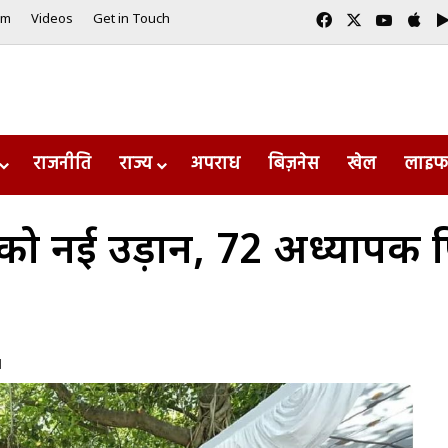
Facebook
X
YouTub
App
am
Videos
Get in Touch
राजनीति
राज्य
अपराध
बिज़नेस
खेल
लाइफ
ति को नई उड़ान, 72 अध्यापक फि
d