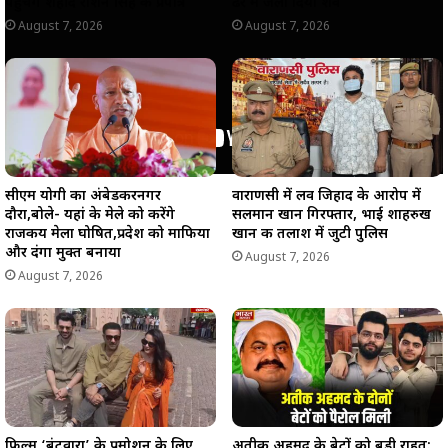
पहुंचेंगे शहीद रोशन सिंह के प्रपौत्र
ढेर में जला दिया शव
August 7, 2026
August 7, 2026
सीएम योगी का अंबेडकरनगर
वाराणसी में लव जिहाद के आरोप में
दौरा,बोले- यहां के मेले को करेंगे
सलमान खान गिरफ्तार, भाई शाहरुख
राजकीय मेला घोषित,प्रदेश को माफिया
खान की तलाश में जुटी पुलिस
और दंगा मुक्त बनाया
August 7, 2026
August 7, 2026
फिल्म ‘बंटवारा’ के प्रमोशन के लिए
अतीक अहमद के बेटों को बड़ी राहत: