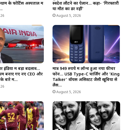
्राम के फोर्टिस अस्पताल में
स्वदेश लौटने का ऐलान… कहा- ‘गिरफ्तारी
स…
या मौत का डर नहीं’
026
August 5, 2026
एयर इंडिया में बड़ा बदलाव…
मात्र 949 रुपये में लॉन्च हुआ नया फीचर
ेमारियम बनाए गए नए CEO और
फोन… USB Type-C चार्जिंग और ‘King
े बारे में…
Talker’ वॉयस असिस्टेंट जैसी खूबियों से
लैस…
026
August 5, 2026