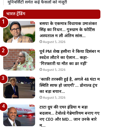
यूनिवर्सिटी समेत कई फैसलों को मंजूरी
भारत ट्रेंडिंग
बसपा के एकमात्र विधायक उमाशंकर
सिंह का निधन… गुरुग्राम के फोर्टिस
अस्पताल में ली अंतिम सांस…
August 5, 2026
पूर्व PM शेख हसीना ने किया दिसंबर में
स्वदेश लौटने का ऐलान… कहा-
‘गिरफ्तारी या मौत का डर नहीं’
August 5, 2026
‘काफ़ी तरक्की हुई है, अगले 48 घंटों में
स्थिति साफ हो जाएगी’… डोनाल्ड ट्रंप
का बड़ा बयान…
August 5, 2026
टाटा ग्रुप की एयर इंडिया में बड़ा
बदलाव… टेवोल्डे गेब्रेमारियम बनाए गए
नए CEO और MD… जानें उनके बारे
में…