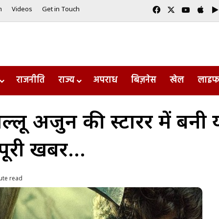
Facebook
X
YouTub
App
m
Videos
Get in Touch
राजनीति
राज्य
अपराध
बिज़नेस
खेल
लाइफ
्लू अर्जुन की स्टारर में बनी
 पूरी खबर…
ute read