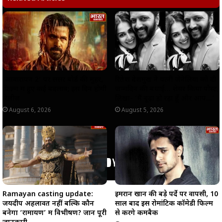
A
o
r
i
p
o
a
n
p
k
m
k
‘आवारापन 2’ पर सेंसर बोर्ड की मुहर,
रितेश देशमुख ने पत्नी जेनेलिया को दी
फिल्म में हुए कई बदलाव; इस दिन होगी
जन्मदिन की बधाई… शेयर किया पोस्ट,
रिलीज
लिखा- ‘मैं बूढ़ा हो रहा हूँ और आप…’
August 6, 2026
August 5, 2026
Ramayan casting update:
इमरान खान की बड़े पर्दे पर वापसी, 10
जयदीप अहलावत नहीं बल्कि कौन
साल बाद इस रोमांटिक कॉमेडी फिल्म
बनेगा ‘रामायण’ में विभीषण? जानें पूरी
से करेंगे कमबैक