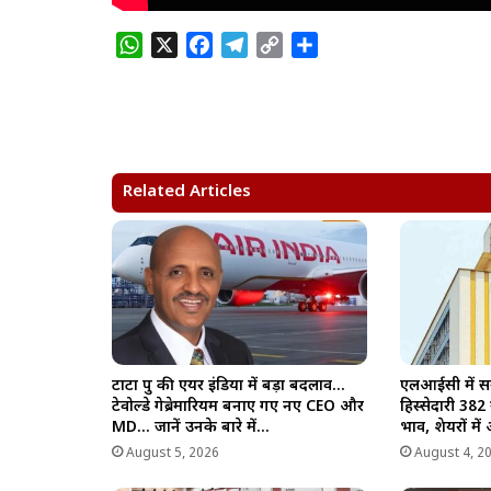
W
X
F
T
C
S
h
a
e
o
h
a
c
l
p
a
t
e
e
y
r
s
b
g
L
e
A
o
r
i
Related Articles
p
o
a
n
p
k
m
k
टाटा ग्रुप की एयर इंडिया में बड़ा बदलाव…
एलआईसी में स
टेवोल्डे गेब्रेमारियम बनाए गए नए CEO और
हिस्सेदारी 382
MD… जानें उनके बारे में…
भाव, शेयरों मे
August 5, 2026
August 4, 2