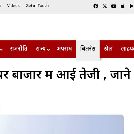
Facebook
X
YouTub
App
m
Videos
Get in Touch
राजनीति
राज्य
अपराध
बिज़नेस
खेल
लाइफ
 बाजार में आई तेजी , जाने स
d