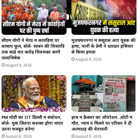
सीएम योगी ने मेरठ में कांवड़ियों पर
मुजफ्फरनगर में ससुराल आए युवक की
बरसाए फूल, बोले- सावन की शिवरात्रि
हत्या, पत्नी के प्रेमी ने धारदार हथियार
तक साढ़े चार करोड़ शिवभक्त करेंगे
से किया हमला
जलाभिषेक
August 8, 2026
August 8, 2026
PM मोदी का IIT दिल्ली में संबोधन,
हाथ में फ्रैक्चर का ऑपरेशन..ओटी में
बोले- युवा जितना सशक्त होगा भारत
मौत, न्याय न मिलने पर परिवार ने दी
उतना मजबूत बनेगा
आत्मदाह की चेतावनी
August 8, 2026
August 8, 2026