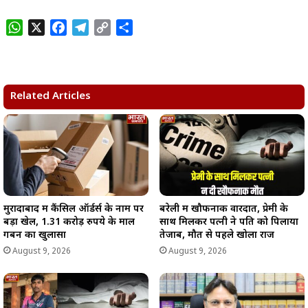
W
X
F
T
C
S
h
a
e
o
h
a
c
l
p
a
t
e
e
y
r
s
b
g
L
e
Related Articles
A
o
r
i
p
o
a
n
p
k
m
k
मुरादाबाद में कैंसिल ऑर्डर्स के नाम पर
बरेली में खौफनाक वारदात, प्रेमी के
बड़ा खेल, 1.31 करोड़ रुपये के माल
साथ मिलकर पत्नी ने पति को पिलाया
गबन का खुलासा
तेजाब, मौत से पहले खोला राज
August 9, 2026
August 9, 2026