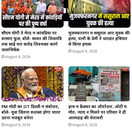
सीएम योगी ने मेरठ में कांवड़ियों पर
मुजफ्फरनगर में ससुराल आए युवक की
बरसाए फूल, बोले- सावन की शिवरात्रि
हत्या, पत्नी के प्रेमी ने धारदार हथियार
तक साढ़े चार करोड़ शिवभक्त करेंगे
से किया हमला
जलाभिषेक
August 8, 2026
August 8, 2026
PM मोदी का IIT दिल्ली में संबोधन,
हाथ में फ्रैक्चर का ऑपरेशन..ओटी में
बोले- युवा जितना सशक्त होगा भारत
मौत, न्याय न मिलने पर परिवार ने दी
उतना मजबूत बनेगा
आत्मदाह की चेतावनी
August 8, 2026
August 8, 2026