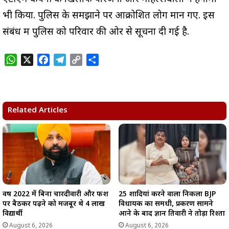
भी किया. पुलिस के समझाने पर आक्रोशित लोग मान गए. इस
संबंध में पुलिस को परिवार की ओर से सूचना दी गई है.
W
X
F
T
C
S
h
a
e
o
h
a
c
l
p
a
t
e
e
y
r
s
b
g
L
e
Related Articles
A
o
r
i
p
o
a
n
p
k
m
k
वर्ष 2022 में बिना चारदीवारी और फर्श
25 शादियां करने वाला निकला BJP
पर बैठकर पढ़ने को मजबूर थे 4 लाख
विधायक का समधी, प्रकरण सामने
विद्यार्थी
आने के बाद ज्ञान तिवारी ने तोड़ा रिश्ता
August 6, 2026
August 6, 2026