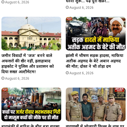
धरना शुरू… पढ़े पूरी खब़र…
August 6, 2026
August 6, 2026
जमीन विवादों में ‘जज’ बनने वाले
झांसी में भीषण सड़क हादसा, माफिया
अफसरों की खैर नहीं, इलाहाबाद
अतीक अहमद के बेटे अबान अहमद
हाईकोर्ट ने पुलिस और प्रशासन को
की मौत; दोस्त ने भी तोड़ा दम
दिया सख्त अल्टीमेटम!
August 6, 2026
August 6, 2026
बाराबंकी में बारिश के बीच बड़ा हादसा,
वाराणसी में भोजपुरी फिल्म के नाम पर