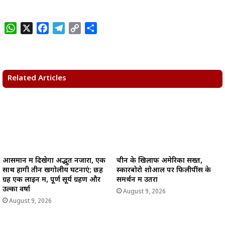
W
X
F
T
C
S
h
a
e
o
h
a
c
l
p
a
t
e
e
y
r
s
b
g
L
e
Related Articles
A
o
r
i
p
o
a
n
p
k
m
k
आसमान में दिखेगा अद्भुत नजारा, एक
चीन के खिलाफ अमेरिका सख्त,
साथ होंगी तीन खगोलीय घटनाएं; छह
स्कारबोरो शोआल पर फिलीपींस के
ग्रह एक लाइन में, पूर्ण सूर्य ग्रहण और
समर्थन में उतरा
उल्का वर्षा
August 9, 2026
August 9, 2026