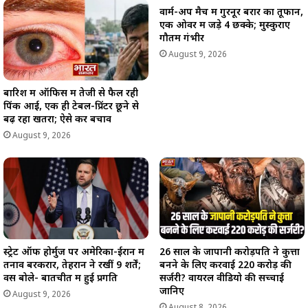
वार्म-अप मैच में गुरनूर बरार का तूफान,
एक ओवर में जड़े 4 छक्के; मुस्कुराए
गौतम गंभीर
August 9, 2026
बारिश में ऑफिस में तेजी से फैल रही
पिंक आई, एक ही टेबल-प्रिंटर छूने से
बढ़ रहा खतरा; ऐसे करें बचाव
August 9, 2026
स्ट्रेट ऑफ होर्मुज पर अमेरिका-ईरान में
26 साल के जापानी करोड़पति ने कुत्ता
तनाव बरकरार, तेहरान ने रखीं 9 शर्तें;
बनने के लिए करवाई 220 करोड़ की
वेंस बोले- बातचीत में हुई प्रगति
सर्जरी? वायरल वीडियो की सच्चाई
जानिए
August 9, 2026