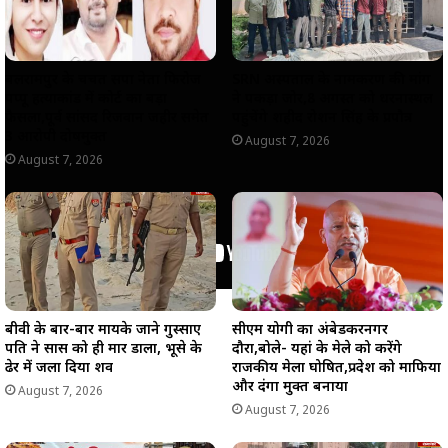
बलरामपुर के चर्चित सपा नेता फिरोज
SRN अस्पताल के नामकरण की मांग
पप्पू हत्याकांड में कोर्ट का बड़ा
ने पकड़ा जोर,8 अगस्त को धरनास्थल
फैसला,पूर्व सांसद रिजवान जहीर समेत
पहुंचेंगे शहीद रोशन सिंह के प्रपौत्र
3 आरोपी दोषमुक्त
August 7, 2026
August 7, 2026
बीवी के बार-बार मायके जाने गुस्साए
सीएम योगी का अंबेडकरनगर
पति ने सास को ही मार डाला, भूसे के
दौरा,बोले- यहां के मेले को करेंगे
ढेर में जला दिया शव
राजकीय मेला घोषित,प्रदेश को माफिया
और दंगा मुक्त बनाया
August 7, 2026
August 7, 2026