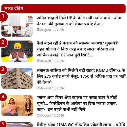
भारत ट्रेंडिंग
अमित शाह से मिले UP कैबिनेट मंत्री मनोज पांडे… दोनों
नेताओं की मुलाकात को लेकर चर्चाएं तेज…
August 10, 2026
कैसे बदल रही है पंजाब की स्वास्थ्य व्यवस्था? मुख्यमंत्री
सेहत योजना ने किस तरह बचाए लाखों परिवारों को
आर्थिक तबाही से? जानें पूरी रिपोर्ट…
August 10, 2026
लखनऊ वासियों को मिलेगी बड़ी राहत: KGMU ट्रॉमा-2 के
लिए 275 करोड़ रुपये मंजूर, 1750 से अधिक पदों पर भर्ती
की तैयारी
August 10, 2026
‘लॉक अप’ विनर श्रेया कालरा पर फराह खान ने तोड़ी
चुप्पी… फेवरेटिज्म के आरोपों पर दिया करारा जवाब,
कहा- ‘हम पहले कभी नहीं मिले’
August 10, 2026
सिरिल श्रॉफ-IIMA GC लीडरशिप एकेडमी लॉन्च… परिधि