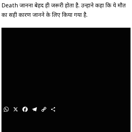
Death जानना बेहद ही जरूरी होता है. उन्होंने कहा कि ये मौत
का सही कारण जानने के लिए किया गया है.
W
X
F
T
C
S
h
a
e
o
h
a
c
l
p
a
t
e
e
y
r