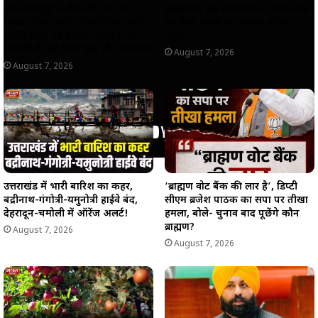
एम्स गोरखपुर ने फैकल्टी भर्ती का
इलाहाबाद हाई कोर्ट सख्त- बिना जगह
रिजल्ट किया जारी, एनेस्थीसिया-न्यूरो
तय किए शराब के लाइसेंस बांटना
सर्जरी समेत 15 डॉक्टर चयनित, इन
गंभीर
विभागों में नहीं मिला एक भी उम्मीदवार
August 7, 2026
August 7, 2026
उत्तराखंड में भारी बारिश का कहर,
‘ब्राह्मण वोट बैंक की लार है’, डिप्टी
बद्रीनाथ-गंगोत्री-यमुनोत्री हाईवे बंद,
सीएम ब्रजेश पाठक का सपा पर तीखा
देहरादून-चमोली में ऑरेंज अलर्ट!
हमला, बोले- चुनाव बाद पूछेंगे कौन
ब्राह्मण?
August 7, 2026
August 7, 2026