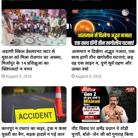
अदाणी स्किल डेवलपमेंट सेंटर से
आसमान में दिखेगा अद्भुत नजारा, एक
युवाओं को मिला रोजगार का अवसर,
साथ होंगी तीन खगोलीय घटनाएं; छह
मिर्जापुर के 14 प्रशिक्षुओं का
ग्रह एक लाइन में, पूर्ण सूर्य ग्रहण और
फ्लिपकार्ट में चयन
उल्का वर्षा
August 9, 2026
August 9, 2026
कानपुर में रफ्तार का कहर, ट्रक में फंसा
नीट विवाद पर धर्मेंद्र प्रधान ने तोड़ी
युवती का बैग, सड़क हादसे में गई जान
चुप्पी, बोले- जेन जी को गुमराह किया