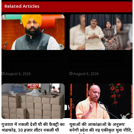
s
b
g
L
e
Related Articles
A
o
r
i
p
o
a
n
p
k
m
k
वर्ष 2022 में बिना चारदीवारी और फर्श
25 शादियां करने वाला निकला BJP
पर बैठकर पढ़ने को मजबूर थे 4 लाख
विधायक का समधी, प्रकरण सामने
विद्यार्थी
आने के बाद ज्ञान तिवारी ने तोड़ा रिश्ता
August 6, 2026
August 6, 2026
गुजरात में नकली देशी घी की फैक्ट्री का
युवाओं की आकांक्षाओं के अनुरूप
भंडाफोड़, 30 हजार लीटर नकली घी
बनेगी प्रदेश की नई एकीकृत युवा नीति,