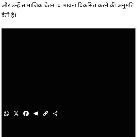
और उन्हें सामाजिक चेतना व भावना विकसित करने की अनुमति
देती है।
W
X
F
T
C
S
h
a
e
o
h
a
c
l
p
a
t
e
e
y
r