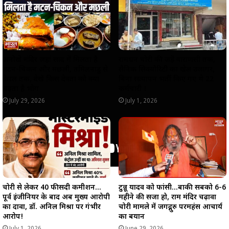
p
k
m
k
अनोखे मंदिर जहां प्रसाद में मिलता है
रामधन चोरी की जड़ें वाराणसी तक,
मटन-चिकन और मछली, तमिलनाडु से
सैनिक सिक्योरिटी का खेल उजागर,
केरल तक, देखें किस देवता को क्या
बिना सत्यापन भर्ती किए गए थे 22
चढ़ता है भोग
कर्मचारी !
July 29, 2026
July 1, 2026
चोरी से लेकर 40 फीसदी कमीशन…
टुन्नू यादव को फांसी…बाकी सबको 6-6
पूर्व इंजीनियर के बाद अब मुख्य आरोपी
महीने की सजा हो, राम मंदिर चढ़ावा
का दावा, डॉ. अनिल मिश्रा पर गंभीर
चोरी मामले में जगद्गुरु परमहंस आचार्य
आरोप!
का बयान