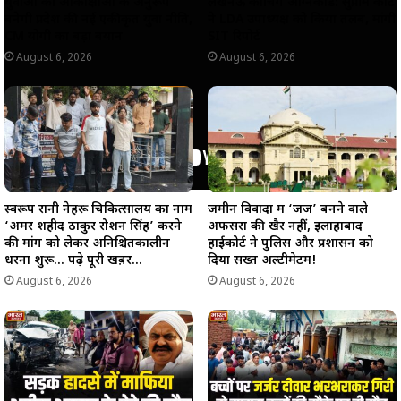
युवाओं की आकांक्षाओं के अनुरूप
लखनऊ कोचिंग अग्निकांड: सुप्रीम कोर्ट
बनेगी प्रदेश की नई एकीकृत युवा नीति,
ने LDA उपाध्यक्ष को किया तलब, मांगी
CM योगी का बड़ा बयान
SIT रिपोर्ट
August 6, 2026
August 6, 2026
स्वरूप रानी नेहरू चिकित्सालय का नाम
जमीन विवादों में ‘जज’ बनने वाले
‘अमर शहीद ठाकुर रोशन सिंह’ करने
अफसरों की खैर नहीं, इलाहाबाद
की मांग को लेकर अनिश्चितकालीन
हाईकोर्ट ने पुलिस और प्रशासन को
धरना शुरू… पढ़े पूरी खब़र…
दिया सख्त अल्टीमेटम!
August 6, 2026
August 6, 2026