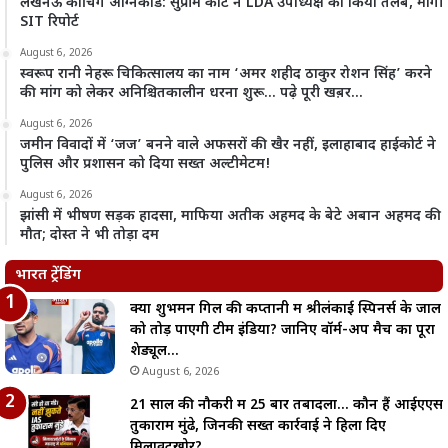
लखनऊ कोचिंग अग्निकांड: सुप्रीम कोर्ट ने LDA उपाध्यक्ष को किया तलब, मांगी
SIT रिपोर्ट
August 6, 2026
स्वरूप रानी नेहरू चिकित्सालय का नाम ‘अमर शहीद ठाकुर रोशन सिंह’ करने
की मांग को लेकर अनिश्चितकालीन धरना शुरू… पढ़े पूरी खब़र…
August 6, 2026
जमीन विवादों में ‘जज’ बनने वाले अफसरों की खैर नहीं, इलाहाबाद हाईकोर्ट ने
पुलिस और प्रशासन को दिया सख्त अल्टीमेटम!
August 6, 2026
झांसी में भीषण सड़क हादसा, माफिया अतीक अहमद के बेटे अबान अहमद की
मौत; दोस्त ने भी तोड़ा दम
भारत ट्रेंडिंग
क्या शुभमन गिल की कप्तानी में श्रीलंकाई स्पिनर्स के जाल
को तोड़ पाएगी टीम इंडिया? जानिए वॉर्म-अप मैच का पूरा
शेड्यूल…
August 6, 2026
21 साल की नौकरी में 25 बार तबादला… कौन हैं आईएएस
तुकाराम मुंढे, जिनकी सख्त कार्रवाई ने हिला दिए
मिलावटखोर?