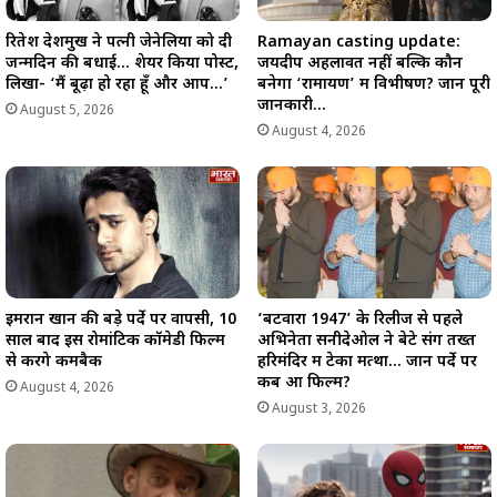
रितेश देशमुख ने पत्नी जेनेलिया को दी
Ramayan casting update:
जन्मदिन की बधाई… शेयर किया पोस्ट,
जयदीप अहलावत नहीं बल्कि कौन
लिखा- ‘मैं बूढ़ा हो रहा हूँ और आप…’
बनेगा ‘रामायण’ में विभीषण? जानें पूरी
जानकारी…
August 5, 2026
August 4, 2026
इमरान खान की बड़े पर्दे पर वापसी, 10
‘बटवारा 1947’ के रिलीज से पहले
साल बाद इस रोमांटिक कॉमेडी फिल्म
अभिनेता सनीदेओल ने बेटे संग तख्त
से करेंगे कमबैक
हरिमंदिर में टेका मत्था… जानें पर्दे पर
कब आ फिल्म?
August 4, 2026
August 3, 2026