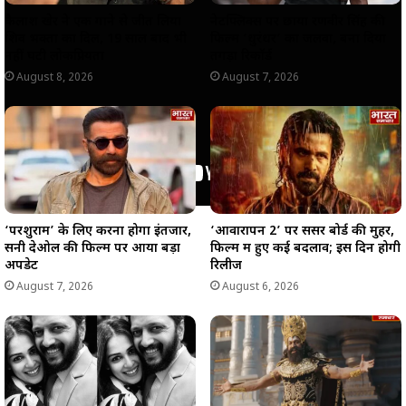
कैलाश खेर ने एक गाने से जीत लिया
नेटफ्लिक्स पर छाया रणवीर सिंह की
शिव भक्तों का दिल, 19 साल बाद भी
फिल्म ‘धुरंधर’ का जलवा, बना दिया
नहीं घटी लोकप्रियता
तगड़ा रिकॉर्ड
August 8, 2026
August 7, 2026
‘परशुराम’ के लिए करना होगा इंतजार,
‘आवारापन 2’ पर सेंसर बोर्ड की मुहर,
सनी देओल की फिल्म पर आया बड़ा
फिल्म में हुए कई बदलाव; इस दिन होगी
अपडेट
रिलीज
August 7, 2026
August 6, 2026