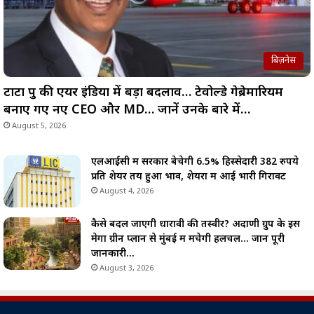
बिज़नेस
टाटा ग्रुप की एयर इंडिया में बड़ा बदलाव… टेवोल्डे गेब्रेमारियम
बनाए गए नए CEO और MD… जानें उनके बारे में…
August 5, 2026
एलआईसी में सरकार बेचेगी 6.5% हिस्सेदारी 382 रुपये
प्रति शेयर तय हुआ भाव, शेयरों में आई भारी गिरावट
August 4, 2026
कैसे बदल जाएगी धारावी की तस्वीर? अदाणी ग्रुप के इस
मेगा ग्रीन प्लान से मुंबई में मचेगी हलचल… जानें पूरी
जानकारी…
August 3, 2026