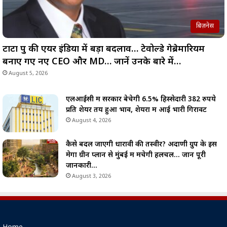
बिज़नेस
टाटा ग्रुप की एयर इंडिया में बड़ा बदलाव… टेवोल्डे गेब्रेमारियम
बनाए गए नए CEO और MD… जानें उनके बारे में…
August 5, 2026
एलआईसी में सरकार बेचेगी 6.5% हिस्सेदारी 382 रुपये
प्रति शेयर तय हुआ भाव, शेयरों में आई भारी गिरावट
August 4, 2026
कैसे बदल जाएगी धारावी की तस्वीर? अदाणी ग्रुप के इस
मेगा ग्रीन प्लान से मुंबई में मचेगी हलचल… जानें पूरी
जानकारी…
August 3, 2026