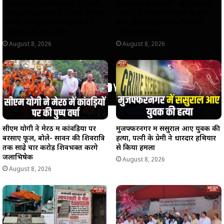
मुजफ्फरनगर में दिल दहला देने वाली
उत्तर प्रदेश सरकार की नई पहल,अब
वारदात,अवैध संबंध के शक में प्रेमिका
IAS-IPS अधिकारी स्कूलों में करेंगे
के पति पर गंडासे से ताबड़तोड़ 17
छात्रों से संवाद,मिलेगा करियर का
वार,इलाज के दौरान मौत
सटीक मार्गदर्शन
August 8, 2026
August 8, 2026
सीएम योगी ने मेरठ में कांवड़ियों पर
मुजफ्फरनगर में ससुराल आए युवक की
बरसाए फूल, बोले- सावन की शिवरात्रि
हत्या, पत्नी के प्रेमी ने धारदार हथियार
तक साढ़े चार करोड़ शिवभक्त करेंगे
से किया हमला
जलाभिषेक
August 8, 2026
August 8, 2026