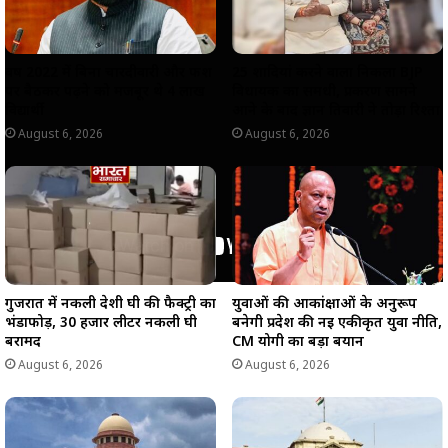
वर्ष 2022 में बिना चारदीवारी और फर्श
25 शादियां करने वाला निकला BJP
पर बैठकर पढ़ने को मजबूर थे 4 लाख
विधायक का समधी, प्रकरण सामने
विद्यार्थी
आने के बाद ज्ञान तिवारी ने तोड़ा रिश्ता
August 6, 2026
August 6, 2026
गुजरात में नकली देशी घी की फैक्ट्री का
युवाओं की आकांक्षाओं के अनुरूप
भंडाफोड़, 30 हजार लीटर नकली घी
बनेगी प्रदेश की नई एकीकृत युवा नीति,
बरामद
CM योगी का बड़ा बयान
August 6, 2026
August 6, 2026