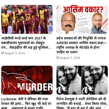
आईसीसी वनडे वर्ल्ड कप 2027 के
प्रदेश प्रवक्ताओं की नियुक्ति से नाराज
क्वालीफायर मुकाबलों का शेड्यूल
AIMIM प्रवक्ता आसिम वकार,कहा—
तय… वेस्टइंडीज की राह हुई मुश्किल…
राष्ट्रीय अध्यक्ष के लेटरहेड से होना
चाहिए था एलान
August 5, 2026
August 5, 2026
Lucknow: प्रेमी ने प्रेमिका की गला
रितेश देशमुख ने पत्नी जेनेलिया को दी
रेतकर की हत्या… फिर खुद भी फंदे पर
जन्मदिन की बधाई… शेयर किया पोस्ट,
झूला… अस्पताल में हालत गंभीर…
लिखा- ‘मैं बूढ़ा हो रहा हूँ और आप…’