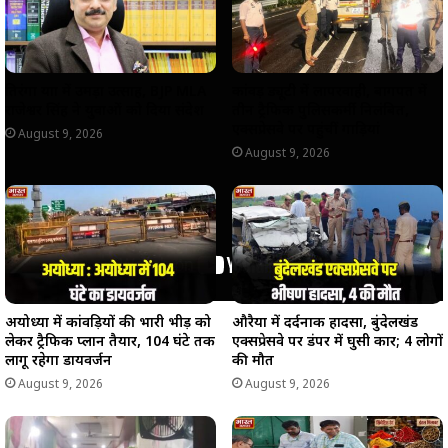
तिरंगा यात्रा में उमड़ा उत्साह, BJP MLA
कांवड़ ड्यूटी में लापरवाही, बागपत में
राजेश्वर सिंह ने युवाओं को दिया संदेश
तीन ट्रैफिक पुलिसकर्मी निलंबित,
एक्सप्रेसवे पर पहुंचीं गाड़ियां
August 9, 2026
August 9, 2026
अयोध्या में कांवड़ियों की भारी भीड़ को
औरैया में दर्दनाक हादसा, बुंदेलखंड
लेकर ट्रैफिक प्लान तैयार, 104 घंटे तक
एक्सप्रेसवे पर डंपर में घुसी कार; 4 लोगों
लागू रहेगा डायवर्जन
की मौत
August 9, 2026
August 9, 2026