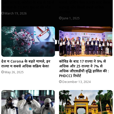
बढ़ती घटनाएं, कोरोना के बाद से 18 से
मामले, एक्टिव केस 3,395 पार; केरल,
45 साल के 17,973 युवाओं की मौत
महाराष्ट्र और दिल्ली सबसे अधिक
प्रभावित
March 19, 2026
June 1, 2025
देश में Corona के बढ़ते मामले, इन
कोविड के बाद 17 राज्यों ने 9% से
राज्यों में सबसे अधिक सक्रिय केस!
अधिक और 25 राज्यों ने 7% से
अधिक जीएसडीपी वृद्धि हासिल की :
May 26, 2025
PHDCCI रिपोर्ट
December 13, 2024