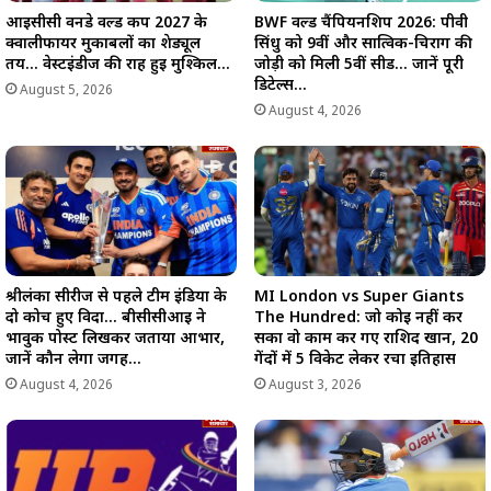
आईसीसी वनडे वर्ल्ड कप 2027 के
BWF वर्ल्ड चैंपियनशिप 2026: पीवी
क्वालीफायर मुकाबलों का शेड्यूल
सिंधु को 9वीं और सात्विक-चिराग की
तय… वेस्टइंडीज की राह हुई मुश्किल…
जोड़ी को मिली 5वीं सीड… जानें पूरी
डिटेल्स…
August 5, 2026
August 4, 2026
श्रीलंका सीरीज से पहले टीम इंडिया के
MI London vs Super Giants
दो कोच हुए विदा… बीसीसीआई ने
The Hundred: जो कोई नहीं कर
भावुक पोस्ट लिखकर जताया आभार,
सका वो काम कर गए राशिद खान, 20
जानें कौन लेगा जगह…
गेंदों में 5 विकेट लेकर रचा इतिहास
August 4, 2026
August 3, 2026