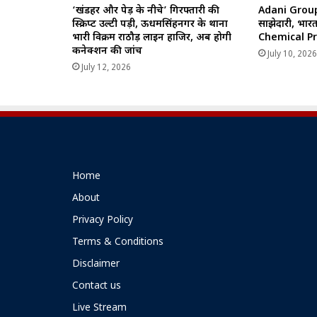
‘खंडहर और पेड़ के नीचे’ गिरफ्तारी की
Adani Group
स्क्रिप्ट उल्टी पड़ी, ऊधमसिंहनगर के थाना
साझेदारी, भा
प्रभारी विक्रम राठौड़ लाइन हाजिर, अब होगी
Chemical Pr
कनेक्शन की जांच
July 10, 202
July 12, 2026
Home
About
Privacy Policy
Terms & Conditions
Disclaimer
Contact us
Live Stream