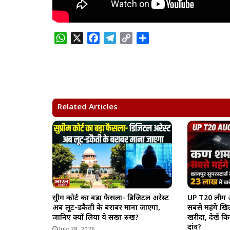
W
X
F
T
C
S
h
a
e
o
h
a
c
l
p
a
t
e
e
y
r
s
b
g
L
e
A
o
r
i
Related Articles
p
o
a
n
p
k
m
k
सुप्रीम कोर्ट का बड़ा फैसला- डिजिटल अरेस्ट
UP T20 लीग ऑक
अब लूट-डकैती के बराबर माना जाएगा,
सबसे महंगे खिल
जानिए क्यों लिया ये सख्त रुख?
खरीदा, देखें 
दांव?
July 28, 2026