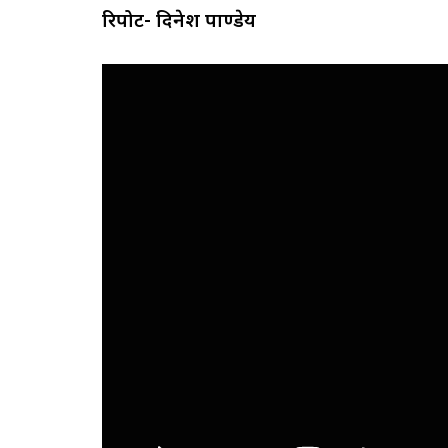
रिपोर्ट- दिनेश पाण्डेय