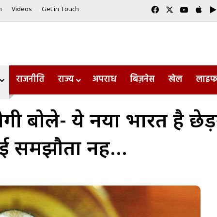
Facebook
X
YouTub
App
m
Videos
Get in Touch
राजनीति
राज्य
अपराध
बिज़नेस
खेल
लाइफ
बोले- ये नया भारत है छेड़ने
कोई समझौता नहीं…