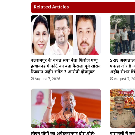
A
o
r
i
Related Articles
p
o
a
n
p
k
m
k
बलरामपुर के चर्चित सपा नेता फिरोज पप्पू
SRN अस्पताल 
हत्याकांड में कोर्ट का बड़ा फैसला,पूर्व सांसद
पकड़ा जोर,8 अग
रिजवान जहीर समेत 3 आरोपी दोषमुक्त
शहीद रोशन सिंह 
August 7, 2026
August 7, 2
सीएम योगी का अंबेडकरनगर दौरा,बोले-
वाराणसी में ल