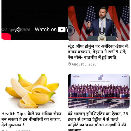
वार्म-अप मैच में गुरनूर बरार का तूफान,
एक ओवर में जड़े 4 छक्के; मुस्कुराए
गौतम गंभीर
August 9, 2026
स्ट्रेट ऑफ होर्मुज पर अमेरिका-ईरान में
तनाव बरकरार, तेहरान ने रखीं 9 शर्तें;
वेंस बोले- बातचीत में हुई प्रगति
August 9, 2026
Health Tips: केले का अधिक सेवन
वंदे भारतम् इनिशिएटिव का ऐलान, 26
बन सकता है इन बीमारियों का कारण,
हजार से ज्यादा एंट्रीज में से पहले
देखें दुष्प्रभाव !
कॉहोर्ट का चयन,गौतम अदाणी ने की
शुरुआत