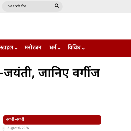
e
le
Google Play
Search
for
स्टाइल
मनोरंजन
धर्म
विविध
म-जयंती, जानिए वर्गीज
अभी-अभी
August 6, 2026