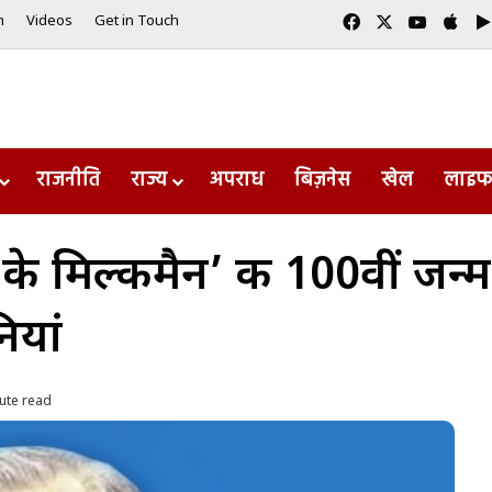
Facebook
X
YouTub
App
m
Videos
Get in Touch
राजनीति
राज्य
अपराध
बिज़नेस
खेल
लाइफ
 के मिल्कमैन’ की 100वीं जन्
ियां
ute read