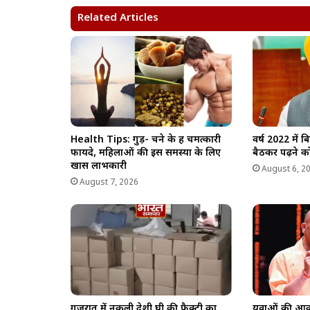
A
o
r
i
Related Articles
p
o
a
n
p
k
m
k
Health Tips: गुड़- चने के हैं चमत्कारी
वर्ष 2022 में 
फायदे, महिलाओं की इस समस्या के लिए
बैठकर पढ़ने को
खास लाभकारी
August 6, 2
August 7, 2026
गुजरात में नकली देशी घी की फैक्ट्री का
युवाओं की आका