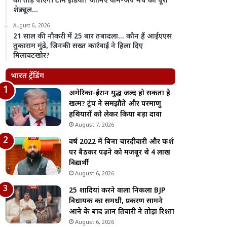
को तोड़ पाएगी टीम इंडिया? जानिए वॉर्म-अप मैच का पूरा
शेड्यूल…
August 6, 2026
21 साल की नौकरी में 25 बार तबादला… कौन हैं आईएएस
तुकाराम मुंढे, जिनकी सख्त कार्रवाई ने हिला दिए
मिलावटखोर?
भारत ट्रेंडिंग
अमेरिका-ईरान युद्ध जल्द हो सकता है
खत्म? ट्रंप ने समझौते और परमाणु
हथियारों को लेकर किया बड़ा दावा
August 7, 2026
वर्ष 2022 में बिना चारदीवारी और फर्श
पर बैठकर पढ़ने को मजबूर थे 4 लाख
विद्यार्थी
August 6, 2026
25 शादियां करने वाला निकला BJP
विधायक का समधी, प्रकरण सामने
आने के बाद ज्ञान तिवारी ने तोड़ा रिश्ता
August 6, 2026