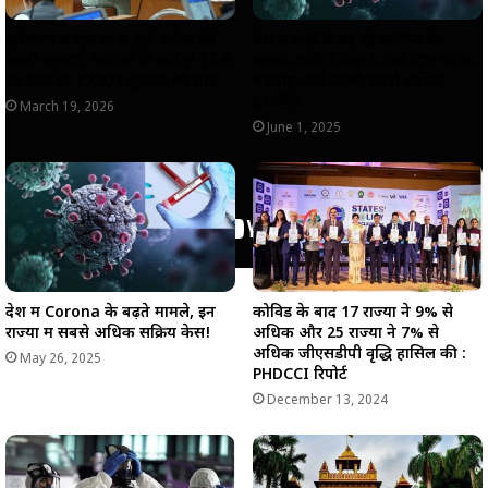
हरियाणा में युवाओं में हार्ट अटैक की
देश में तेजी से बढ़ रहे कोरोना के
बढ़ती घटनाएं, कोरोना के बाद से 18 से
मामले, एक्टिव केस 3,395 पार; केरल,
45 साल के 17,973 युवाओं की मौत
महाराष्ट्र और दिल्ली सबसे अधिक
प्रभावित
March 19, 2026
June 1, 2025
देश में Corona के बढ़ते मामले, इन
कोविड के बाद 17 राज्यों ने 9% से
राज्यों में सबसे अधिक सक्रिय केस!
अधिक और 25 राज्यों ने 7% से
अधिक जीएसडीपी वृद्धि हासिल की :
May 26, 2025
PHDCCI रिपोर्ट
December 13, 2024