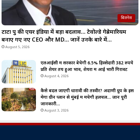
बिज़नेस
टाटा ग्रुप की एयर इंडिया में बड़ा बदलाव… टेवोल्डे गेब्रेमारियम
बनाए गए नए CEO और MD… जानें उनके बारे में…
August 5, 2026
एलआईसी में सरकार बेचेगी 6.5% हिस्सेदारी 382 रुपये
प्रति शेयर तय हुआ भाव, शेयरों में आई भारी गिरावट
August 4, 2026
कैसे बदल जाएगी धारावी की तस्वीर? अदाणी ग्रुप के इस
मेगा ग्रीन प्लान से मुंबई में मचेगी हलचल… जानें पूरी
जानकारी…
August 3, 2026