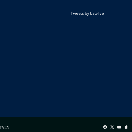
Tweets by bstvlive
Facebook
X
YouT
Ap
rTV.IN