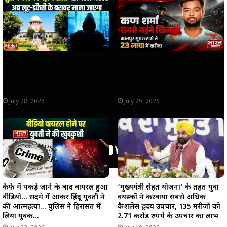
p
k
m
k
सुप्रीम कोर्ट का बड़ा फैसला- डिजिटल
UP T20 लीग ऑक्शन में कर्ण शर्मा
अरेस्ट अब लूट-डकैती के बराबर माना
बने सबसे महंगे खिलाड़ी, कानपुर ने 23
जाएगा, जानिए क्यों लिया ये सख्त
लाख में खरीदा, देखें किस टीम ने किस
रुख?
पर लगाया दांव?
July 28, 2026
July 25, 2026
कैफे में पकड़े जाने के बाद वायरल हुआ
‘मुख्यमंत्री सेहत योजना’ के तहत युवा
वीडियो… सदमे में आकर हिंदू युवती ने
वयस्कों ने करवाया सबसे अधिक
की आत्महत्या… पुलिस ने हिरासत में
कैशलेस हृदय उपचार, 135 मरीज़ों को
लिया युवक…
2.71 करोड़ रुपये के उपचार का लाभ