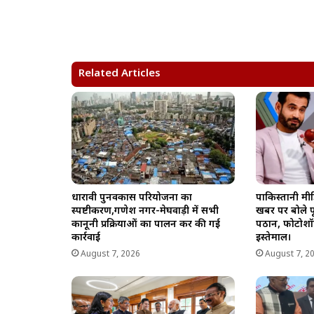
a
c
l
p
a
t
e
e
y
r
s
b
g
L
e
A
o
r
i
Related Articles
p
o
a
n
p
k
m
k
धारावी पुनर्विकास परियोजना का
पाकिस्तानी मीड
स्पष्टीकरण,गणेश नगर-मेघवाड़ी में सभी
खबर पर बोले पू
कानूनी प्रक्रियाओं का पालन कर की गई
पठान, फोटोशॉ
कार्रवाई
इस्तेमाल।
August 7, 2026
August 7, 2