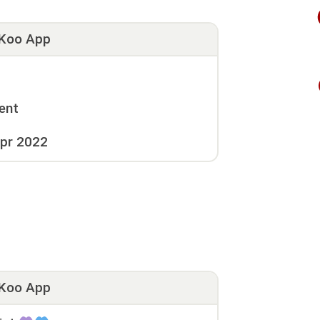
Koo App
ent
pr 2022
Koo App