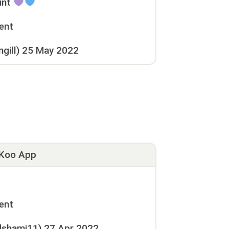
int
ent
gill)
25 May 2022
Koo App
ent
shami11)
27 Apr 2022