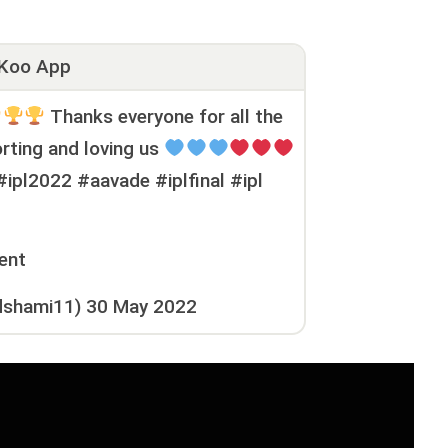
Koo App
Thanks everyone for all the
rting and loving us
#ipl2022 #aavade #iplfinal #ipl
ent
shami11)
30 May 2022