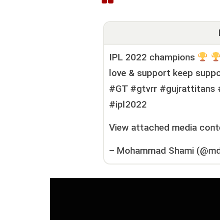
IPL 2022 champions
love & support keep suppo
#GT #gtvrr #gujrattitans 
#ipl2022
View attached media cont
–
Mohammad Shami (@md