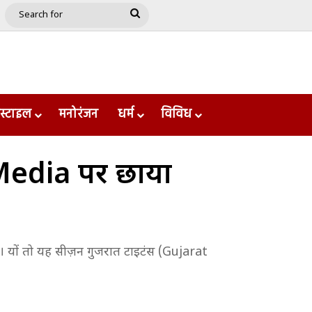
e
le
Google Play
Search
for
स्टाइल
मनोरंजन
धर्म
विविध
 Media पर छाया
। यों तो यह सीज़न गुजरात टाइटंस (Gujarat