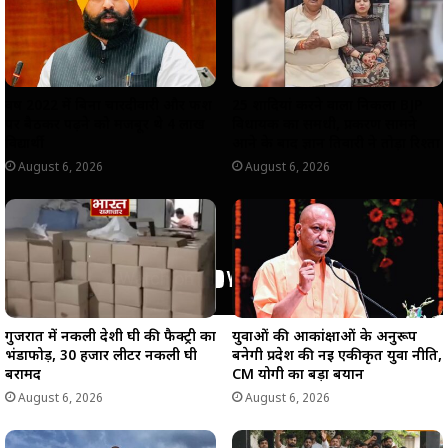
p
k
m
k
वर्ष 2022 में बिना चारदीवारी और फर्श
25 शादियां करने वाला निकला BJP
पर बैठकर पढ़ने को मजबूर थे 4 लाख
विधायक का समधी, प्रकरण सामने
विद्यार्थी
आने के बाद ज्ञान तिवारी ने तोड़ा रिश्ता
August 6, 2026
August 6, 2026
गुजरात में नकली देशी घी की फैक्ट्री का
युवाओं की आकांक्षाओं के अनुरूप
भंडाफोड़, 30 हजार लीटर नकली घी
बनेगी प्रदेश की नई एकीकृत युवा नीति,
बरामद
CM योगी का बड़ा बयान
August 6, 2026
August 6, 2026