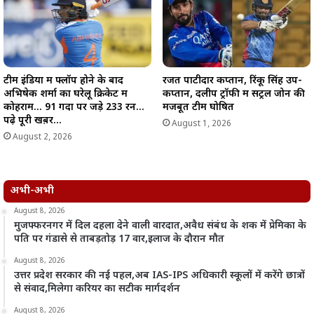
टीम इंडिया में फ्लॉप होने के बाद
रजत पाटीदार कप्तान, रिंकू सिंह उप-
अभिषेक शर्मा का घरेलू क्रिकेट में
कप्तान, दलीप ट्रॉफी में सेंट्रल जोन की
कोहराम… 91 गेंदों पर जड़े 233 रन…
मजबूत टीम घोषित
पढ़े पूरी खब़र…
August 1, 2026
August 2, 2026
अभी-अभी
August 8, 2026
मुजफ्फरनगर में दिल दहला देने वाली वारदात,अवैध संबंध के शक में प्रेमिका के
पति पर गंडासे से ताबड़तोड़ 17 वार,इलाज के दौरान मौत
August 8, 2026
उत्तर प्रदेश सरकार की नई पहल,अब IAS-IPS अधिकारी स्कूलों में करेंगे छात्रों
से संवाद,मिलेगा करियर का सटीक मार्गदर्शन
August 8, 2026