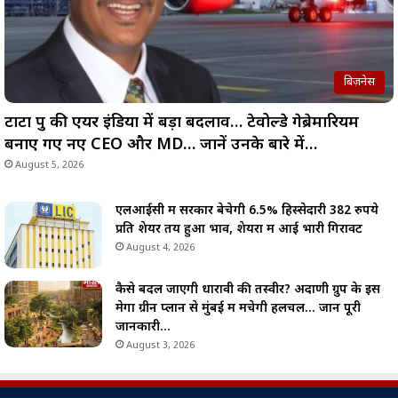
बिज़नेस
टाटा ग्रुप की एयर इंडिया में बड़ा बदलाव… टेवोल्डे गेब्रेमारियम
बनाए गए नए CEO और MD… जानें उनके बारे में…
August 5, 2026
एलआईसी में सरकार बेचेगी 6.5% हिस्सेदारी 382 रुपये
प्रति शेयर तय हुआ भाव, शेयरों में आई भारी गिरावट
August 4, 2026
कैसे बदल जाएगी धारावी की तस्वीर? अदाणी ग्रुप के इस
मेगा ग्रीन प्लान से मुंबई में मचेगी हलचल… जानें पूरी
जानकारी…
August 3, 2026