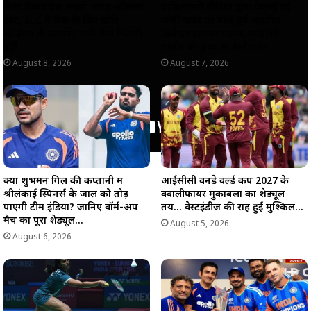
बिना टिकट देख सकेंगे भारत-श्रीलंका
पाकिस्तानी मीडिया द्वारा फैलाई गई
टेस्ट, SLC ने फैंस के लिए खोले
फर्जी खबर पर बोले पूर्व भारतीय
स्टेडियम के दरवाजे; जाने कैसे मिलेगी
क्रिकेटर इरफान पठान, फोटोशॉप
एंट्री
तस्वीर का हुआ था इस्तेमाल।
August 8, 2026
August 7, 2026
क्या शुभमन गिल की कप्तानी में
आईसीसी वनडे वर्ल्ड कप 2027 के
श्रीलंकाई स्पिनर्स के जाल को तोड़
क्वालीफायर मुकाबलों का शेड्यूल
पाएगी टीम इंडिया? जानिए वॉर्म-अप
तय… वेस्टइंडीज की राह हुई मुश्किल…
मैच का पूरा शेड्यूल…
August 5, 2026
August 6, 2026