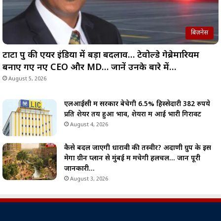
बिज़नेस
टाटा ग्रुप की एयर इंडिया में बड़ा बदलाव… टेवोल्डे गेब्रेमारियम
बनाए गए नए CEO और MD… जानें उनके बारे में…
August 5, 2026
एलआईसी में सरकार बेचेगी 6.5% हिस्सेदारी 382 रुपये
प्रति शेयर तय हुआ भाव, शेयरों में आई भारी गिरावट
August 4, 2026
कैसे बदल जाएगी धारावी की तस्वीर? अदाणी ग्रुप के इस
मेगा ग्रीन प्लान से मुंबई में मचेगी हलचल… जानें पूरी
जानकारी…
August 3, 2026