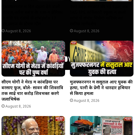
मुजफ्फरनगर में दिल दहला देने वाली
उत्तर प्रदेश सरकार की नई पहल,अब
वारदात,अवैध संबंध के शक में प्रेमिका
IAS-IPS अधिकारी स्कूलों में करेंगे
के पति पर गंडासे से ताबड़तोड़ 17
छात्रों से संवाद,मिलेगा करियर का
वार,इलाज के दौरान मौत
सटीक मार्गदर्शन
August 8, 2026
August 8, 2026
सीएम योगी ने मेरठ में कांवड़ियों पर
मुजफ्फरनगर में ससुराल आए युवक की
बरसाए फूल, बोले- सावन की शिवरात्रि
हत्या, पत्नी के प्रेमी ने धारदार हथियार
तक साढ़े चार करोड़ शिवभक्त करेंगे
से किया हमला
जलाभिषेक
August 8, 2026
August 8, 2026