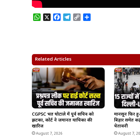
W
X
F
T
C
S
h
a
e
o
h
a
c
l
p
a
t
e
e
y
r
s
b
g
L
e
A
o
r
i
Related Articles
p
o
a
n
p
k
m
k
CGPSC भर्ती घोटाले में पूर्व सचिव को
मानसून फिर हु
झटका, कोर्ट ने जमानत याचिका की
बिहार समेत कई 
खारिज
चेतावनी
August 7, 2026
August 7, 2