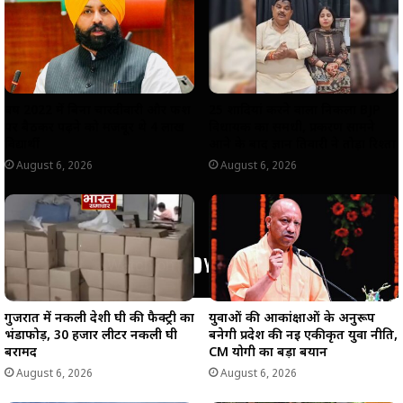
p
o
a
n
p
k
m
k
वर्ष 2022 में बिना चारदीवारी और फर्श
25 शादियां करने वाला निकला BJP
पर बैठकर पढ़ने को मजबूर थे 4 लाख
विधायक का समधी, प्रकरण सामने
विद्यार्थी
आने के बाद ज्ञान तिवारी ने तोड़ा रिश्ता
August 6, 2026
August 6, 2026
गुजरात में नकली देशी घी की फैक्ट्री का
युवाओं की आकांक्षाओं के अनुरूप
भंडाफोड़, 30 हजार लीटर नकली घी
बनेगी प्रदेश की नई एकीकृत युवा नीति,
बरामद
CM योगी का बड़ा बयान
August 6, 2026
August 6, 2026