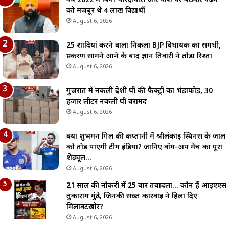
वर्ष 2022 में बिना चारदीवारी और फर्श पर बैठकर पढ़ने
को मजबूर थे 4 लाख विद्यार्थी
August 6, 2026
25 शादियां करने वाला निकला BJP विधायक का समधी,
प्रकरण सामने आने के बाद ज्ञान तिवारी ने तोड़ा रिश्ता
August 6, 2026
गुजरात में नकली देशी घी की फैक्ट्री का भंडाफोड़, 30
हजार लीटर नकली घी बरामद
August 6, 2026
क्या शुभमन गिल की कप्तानी में श्रीलंकाई स्पिनर्स के जाल
को तोड़ पाएगी टीम इंडिया? जानिए वॉर्म-अप मैच का पूरा
शेड्यूल…
August 6, 2026
21 साल की नौकरी में 25 बार तबादला… कौन हैं आईएएस
तुकाराम मुंढे, जिनकी सख्त कार्रवाई ने हिला दिए
मिलावटखोर?
August 6, 2026