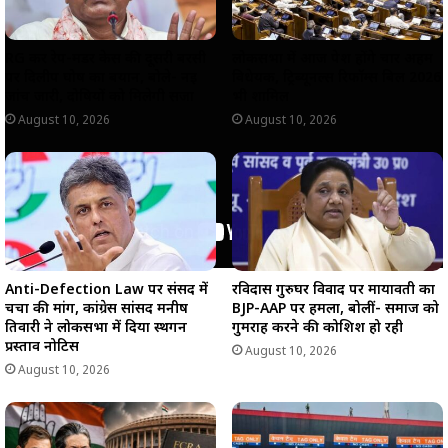
RG कर रेप-मर्डर केस की दूसरी बरसी
लोकसभा में आज पेश होंगे चार अहम
पर दिलीप घोष का बयान, बोले- नई
विधेयक, ट्रिब्यूनल्स रिफॉर्म्स बिल 2026
जांच जारी, दोषियों को मिलेगी सजा
भी शामिल
August 10, 2026
August 10, 2026
Anti-Defection Law पर संसद में
रविदास गुरुघर विवाद पर मायावती का
चर्चा की मांग, कांग्रेस सांसद मनीष
BJP-AAP पर हमला, बोलीं- समाज को
तिवारी ने लोकसभा में दिया स्थगन
गुमराह करने की कोशिश हो रही
प्रस्ताव नोटिस
August 10, 2026
August 10, 2026