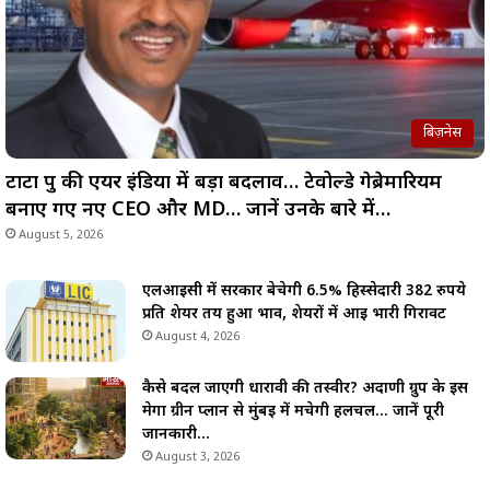
बिज़नेस
टाटा ग्रुप की एयर इंडिया में बड़ा बदलाव… टेवोल्डे गेब्रेमारियम
बनाए गए नए CEO और MD… जानें उनके बारे में…
August 5, 2026
एलआईसी में सरकार बेचेगी 6.5% हिस्सेदारी 382 रुपये
प्रति शेयर तय हुआ भाव, शेयरों में आई भारी गिरावट
August 4, 2026
कैसे बदल जाएगी धारावी की तस्वीर? अदाणी ग्रुप के इस
मेगा ग्रीन प्लान से मुंबई में मचेगी हलचल… जानें पूरी
जानकारी…
August 3, 2026