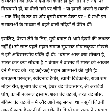
सभ्यताओं का उदय नदियों के किनारे ही हुआ है। नील नदी पर
मिस्रवासी हों, या पीली नदी पर चीनी – या हमारी अपनी सभ्यताएँ
– एक सिंधु के तट पर और दूसरी बंगाल डेल्टा पर – ये सभी इन
सभ्यताओं के माध्यम से बहने वाली नदियों से प्रेरित थीं।
इसलिए, प्रेरणा लेने के लिए, मुझे बंगाल से आगे देखने की जरूरत
नहीं है। सौ साल पहले महान समाज सुधारक गोपालकृष्ण गोखले
ने हमें अविस्मरणीय पंक्ति दी थी: “बंगाल आज क्या सोचता है,
भारत कल क्या सोचता है।” बंगाल ने वास्तव में भारत को आकार
देने में मदद की। यह कई-कई महान आत्माओं की भूमि है:
रामकृष्ण परमहंस, रवींद्रनाथ टैगोर, स्वामी विवेकानंद, राजा राम
मोहन रॉय, सुभाष चंद्र बोस, ईश्वर चंद्र विद्यासागर, श्री अरबिंदो
घोष, काजी नजरूल इस्लाम, शरत चंद्र चटर्जी, शरत चंद्र बोस,
बंकिम चंद्र चटर्जी – मैं और आगे बढ़ सकता था – सूची जितनी
आश्चर्यजनक है उतनी ही अंतहीन है। किसी एक राज्य ने राष्ट्रवाद