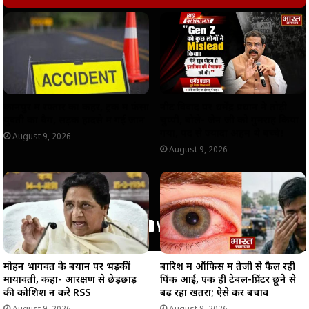
A
o
r
i
p
o
a
n
p
k
m
k
कानपुर में रफ्तार का कहर, ट्रक में फंसा
नीट विवाद पर धर्मेंद्र प्रधान ने तोड़ी
युवती का बैग, सड़क हादसे में गई जान
चुप्पी, बोले- जेन जी को गुमराह किया
गया, पद से ज्यादा अहम थे बच्चे!
August 9, 2026
August 9, 2026
मोहन भागवत के बयान पर भड़कीं
बारिश में ऑफिस में तेजी से फैल रही
मायावती, कहा- आरक्षण से छेड़छाड़
पिंक आई, एक ही टेबल-प्रिंटर छूने से
की कोशिश न करे RSS
बढ़ रहा खतरा; ऐसे करें बचाव